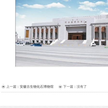
上一篇：
安徽古生物化石博物馆
下一篇：没有了