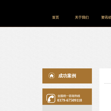
首页
关于我们
资讯
成功案例
0379-67509118