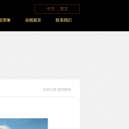
中文
英文
|
业荣誉
在线留言
联系我们
当前位置:
成功案例